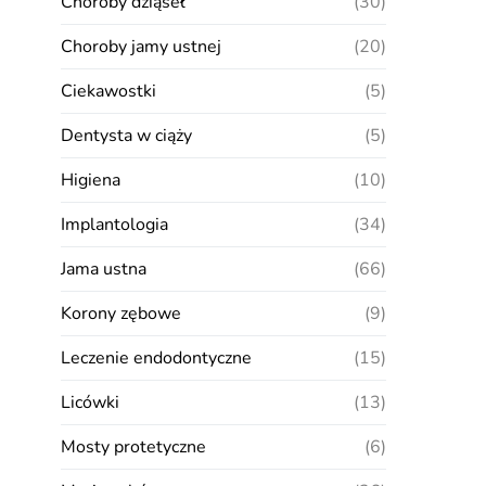
Choroby dziąseł
(30)
Choroby jamy ustnej
(20)
Ciekawostki
(5)
Dentysta w ciąży
(5)
Higiena
(10)
Implantologia
(34)
Jama ustna
(66)
Korony zębowe
(9)
Leczenie endodontyczne
(15)
Licówki
(13)
Mosty protetyczne
(6)