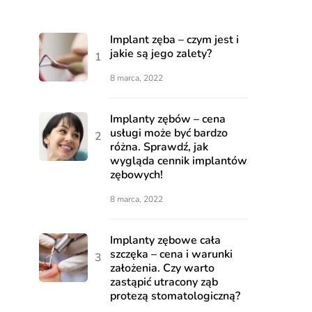
Implant zęba – czym jest i
jakie są jego zalety?
8 marca, 2022
Implanty zębów – cena
usługi może być bardzo
różna. Sprawdź, jak
wygląda cennik implantów
zębowych!
8 marca, 2022
Implanty zębowe cała
szczęka – cena i warunki
założenia. Czy warto
zastąpić utracony ząb
protezą stomatologiczną?