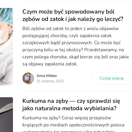
Czym może być spowodowany ból
zębów od zatok i jak należy go leczyć?
Ból zębów od zatok to jeden z wielu objawów
postępującej choroby, czyli zapalenia zatok
szczękowych bądź przynosowych. Co może być
przyczyną bólu w tej okolicy? Przedstawiamy, na
czym polega choroba, skąd bierze się ból oraz jakie
są objawy zapalenia zatok.
Anna Wiktor
Czytaj więcej
31 sierpnia, 2022
Kurkuma na zęby — czy sprawdzi się
jako naturalna metoda wybielania?
Kurkuma na zęby? Coraz więcej przepisów
krążących po mediach społecznościowych poleca
wykorzystanie tej przyprawy jako naturalnie