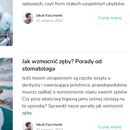
zębowych, czyli form stałych uzupełnień ubytków.
Jakub Kaczmarek
Czytaj więcej
31 sierpnia, 2022
Jak wzmocnić zęby? Porady od
stomatologa
Jeśli twoim utrapieniem są częste wizyty u
dentysty i nawracająca próchnica, prawdopodobnie
musisz zadbać o wzmocnienie stanu swoich zębów.
Czy poza właściwą higieną jamy ustnej istnieją na
to sposoby? Sprawdź nasze porady jak wzmocnić
zęby.
Jakub Kaczmarek
Czytaj więcej
31 sierpnia, 2022