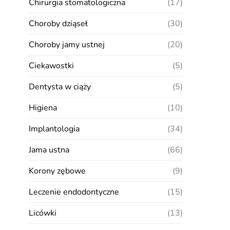
Chirurgia stomatologiczna
(17)
Choroby dziąseł
(30)
Choroby jamy ustnej
(20)
Ciekawostki
(5)
Dentysta w ciąży
(5)
Higiena
(10)
Implantologia
(34)
Jama ustna
(66)
Korony zębowe
(9)
Leczenie endodontyczne
(15)
Licówki
(13)