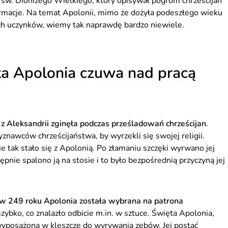
 św. Dionizego Wielkiego, który opisywał pogrom chrześcijan
ormacje. Na temat Apolonii, mimo że dożyła podeszłego wieku
ch uczynków, wiemy tak naprawdę bardzo niewiele.
ta Apolonia czuwa nad pracą
z Aleksandrii zginęła podczas prześladowań chrześcijan
.
znawców chrześcijaństwa, by wyrzekli się swojej religii.
e tak stało się z Apolonią. Po złamaniu szczęki wyrwano jej
ie spalono ją na stosie i to było bezpośrednią przyczyną jej
 w 249 roku Apolonia została wybrana na patrona
 szybko, co znalazło odbicie m.in. w sztuce. Święta Apolonia,
wyposażona w kleszcze do wyrywania zębów. Jej postać