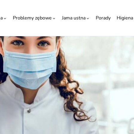
ia
Problemy zębowe
Jama ustna
Porady
Higiena