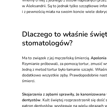
Wiemy o niej z jednego z listów napisanych przez
w Aleksandrii. Są to jednak tylko szczątkowe inf
i z pewnością miała na swoim koncie wiele dobry
Dlaczego to właśnie świę
stomatologów?
Ma to związek z jej męczeńską śmiercią.
Apolonia 
Rzymianie próbowali, za pomocą tortur, zmusić wy
Jedną z metod tortur było łamanie szczęki. Właśni
dodatkowo wszystkie zęby. Prawdopodobnie następn
śmierci.
Skojarzenia z zębami sprawiły, że kanonizowana
dentystów
. Kult świętej rozprzestrzenił się dość
patron dentystów, występuje na wielu obrazach 