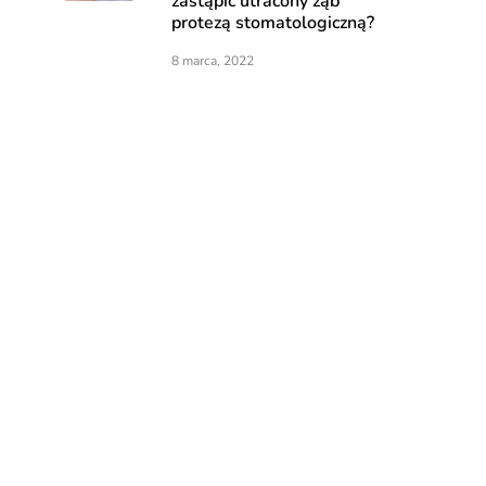
zastąpić utracony ząb
protezą stomatologiczną?
8 marca, 2022