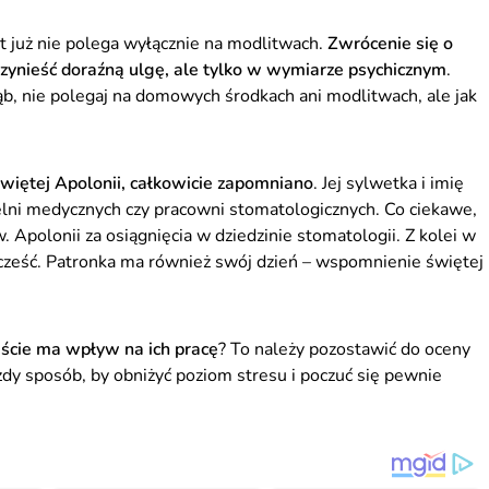
t już nie polega wyłącznie na modlitwach.
Zwrócenie się o
ynieść doraźną ulgę, ale tylko w wymiarze psychicznym
.
ząb, nie polegaj na domowych środkach ani modlitwach, ale jak
świętej Apolonii, całkowicie zapomniano
. Jej sylwetka i imię
elni medycznych czy pracowni stomatologicznych. Co ciekawe,
. Apolonii za osiągnięcia w dziedzinie stomatologii. Z kolei w
 cześć. Patronka ma również swój dzień – wspomnienie świętej
iście ma wpływ na ich pracę
? To należy pozostawić do oceny
y sposób, by obniżyć poziom stresu i poczuć się pewnie