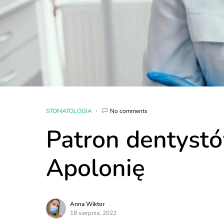
STOMATOLOGIA
No comments
Patron dentystó
Apolonię
Anna Wiktor
18 sierpnia, 2022