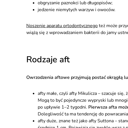
obgryzanie paznokci lub długopisów;
jedzenie niemytych warzyw i owoców.
Noszenie aparatu ortodontycznego
też może przyc
wiążą się z wprowadzaniem bakterii do jamy ustne
Rodzaje aft
Owrzodzenia aftowe przyjmują postać okrągłą l
afty małe, czyli afty Mikulicza – szacuje si
Mogą to być pojedyncze wypryski lub mnogie
po upływie 1–2 tygodni.
Pierwsza afta może
Dolegliwość ta ma tendencję do powracania co
afty duże, znane też jako afty Suttona – st
średnicę 1 cm. Pojawiają się zwykle wraz z 