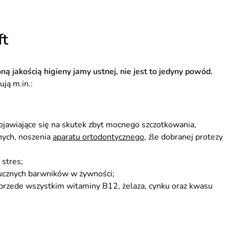
ft
ą jakością higieny jamy ustnej, nie jest to jedyny powód.
ją m.in.:
pojawiające się na skutek zbyt mocnego szczotkowania,
nych, noszenia
aparatu ortodontycznego
, źle dobranej protezy
 stres;
tucznych barwników w żywności;
 przede wszystkim witaminy B12, żelaza, cynku oraz kwasu