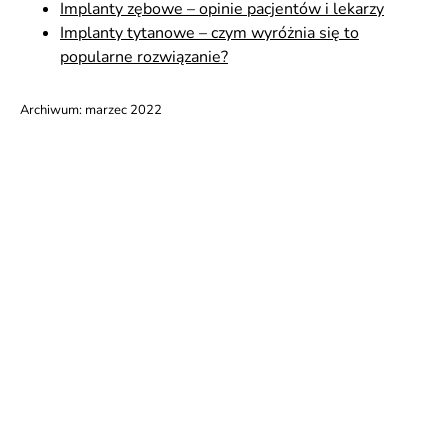
Implanty zębowe – opinie pacjentów i lekarzy
Implanty tytanowe – czym wyróżnia się to
popularne rozwiązanie?
Archiwum:
marzec 2022