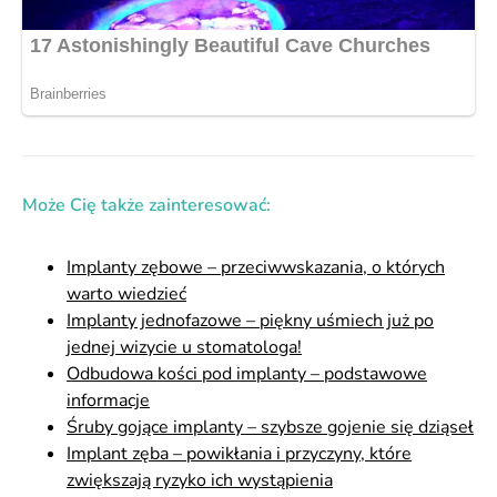
Może Cię także zainteresować:
Implanty zębowe – przeciwwskazania, o których
warto wiedzieć
Implanty jednofazowe – piękny uśmiech już po
jednej wizycie u stomatologa!
Odbudowa kości pod implanty – podstawowe
informacje
Śruby gojące implanty – szybsze gojenie się dziąseł
Implant zęba – powikłania i przyczyny, które
zwiększają ryzyko ich wystąpienia