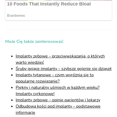
Może Cię także zainteresować:
Implanty zębowe – przeciwwskazania, o których
warto wiedzieć
Śruby gojące implanty – szybsze gojenie się dziąseł
Implanty tytanowe – czym wyróżnia się to
popularne rozwiązanie?
Piękny i naturalny uśmiech w każdym wieku?
Implanty cyrkonowe!
Implanty zębowe – opinie pacjentów i lekarzy
Odbudowa kości pod implanty – podstawowe
informacje