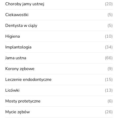
Choroby jamy ustnej
(20)
Ciekawostki
(5)
Dentysta w ciąży
(5)
Higiena
(10)
Implantologia
(34)
Jama ustna
(66)
Korony zębowe
(9)
Leczenie endodontyczne
(15)
Licówki
(13)
Mosty protetyczne
(6)
Mycie zębów
(26)