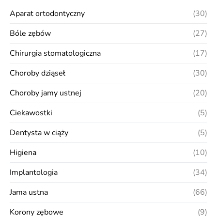
Aparat ortodontyczny
(30)
Bóle zębów
(27)
Chirurgia stomatologiczna
(17)
Choroby dziąseł
(30)
Choroby jamy ustnej
(20)
Ciekawostki
(5)
Dentysta w ciąży
(5)
Higiena
(10)
Implantologia
(34)
Jama ustna
(66)
Korony zębowe
(9)