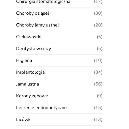
Chirurgia stomatologiczna
(17)
Choroby dziąseł
(30)
Choroby jamy ustnej
(20)
Ciekawostki
(5)
Dentysta w ciąży
(5)
Higiena
(10)
Implantologia
(34)
Jama ustna
(66)
Korony zębowe
(9)
Leczenie endodontyczne
(15)
Licówki
(13)