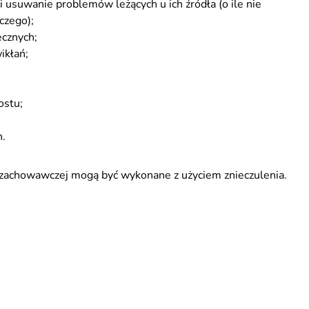
 usuwanie problemów leżących u ich źródła (o ile nie
czego);
ecznych;
ikłań;
ostu;
h.
i zachowawczej mogą być wykonane z użyciem znieczulenia.