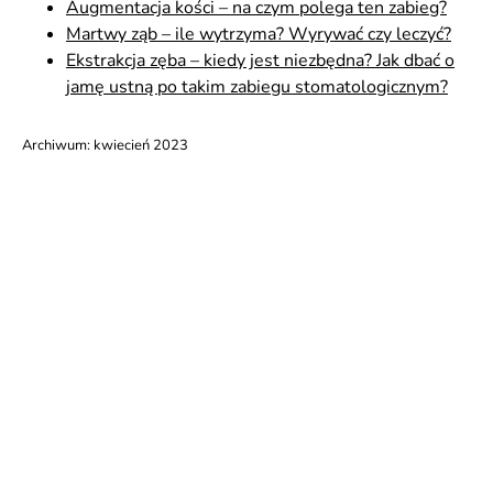
Augmentacja kości – na czym polega ten zabieg?
Martwy ząb – ile wytrzyma? Wyrywać czy leczyć?
Ekstrakcja zęba – kiedy jest niezbędna? Jak dbać o
jamę ustną po takim zabiegu stomatologicznym?
Archiwum:
kwiecień 2023