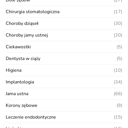
Bóle zębów
(27)
Chirurgia stomatologiczna
(17)
Choroby dziąseł
(30)
Choroby jamy ustnej
(20)
Ciekawostki
(5)
Dentysta w ciąży
(5)
Higiena
(10)
Implantologia
(34)
Jama ustna
(66)
Korony zębowe
(9)
Leczenie endodontyczne
(15)