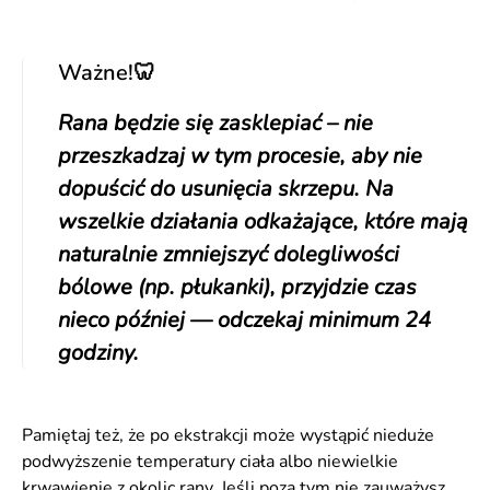
Ważne!🦷
Rana będzie się zasklepiać – nie
przeszkadzaj w tym procesie, aby nie
dopuścić do usunięcia skrzepu. Na
wszelkie działania odkażające, które mają
naturalnie zmniejszyć dolegliwości
bólowe (np. płukanki), przyjdzie czas
nieco później — odczekaj minimum 24
godziny.
Pamiętaj też, że po ekstrakcji może wystąpić nieduże
podwyższenie temperatury ciała albo niewielkie
krwawienie z okolic rany. Jeśli poza tym nie zauważysz