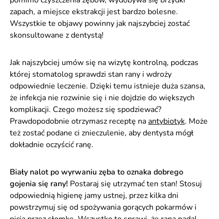
zapach, a miejsce ekstrakcji jest bardzo bolesne.
Wszystkie te objawy powinny jak najszybciej zostać
skonsultowane z dentystą!
Jak najszybciej umów się na wizytę kontrolną, podczas
której stomatolog sprawdzi stan rany i wdroży
odpowiednie leczenie. Dzięki temu istnieje duża szansa,
że infekcja nie rozwinie się i nie dojdzie do większych
komplikacji. Czego możesz się spodziewać?
Prawdopodobnie otrzymasz receptę na
antybiotyk
. Może
też zostać podane ci znieczulenie, aby dentysta mógł
dokładnie oczyścić ranę.
Biały nalot po wyrwaniu zęba to oznaka dobrego
gojenia się rany!
Postaraj się utrzymać ten stan! Stosuj
odpowiednią higienę jamy ustnej, przez kilka dni
powstrzymuj się od spożywania gorących pokarmów i
picia przez słomkę. Wszystko to sprawi, że rana nadal