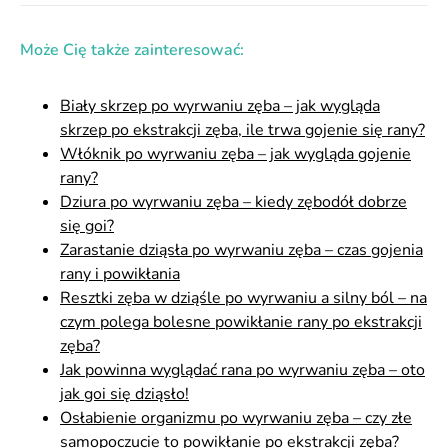
Może Cię także zainteresować:
Biały skrzep po wyrwaniu zęba – jak wygląda
skrzep po ekstrakcji zęba, ile trwa gojenie się rany?
Włóknik po wyrwaniu zęba – jak wygląda gojenie
rany?
Dziura po wyrwaniu zęba – kiedy zębodół dobrze
się goi?
Zarastanie dziąsła po wyrwaniu zęba – czas gojenia
rany i powikłania
Resztki zęba w dziąśle po wyrwaniu a silny ból – na
czym polega bolesne powikłanie rany po ekstrakcji
zęba?
Jak powinna wyglądać rana po wyrwaniu zęba – oto
jak goi się dziąsło!
Osłabienie organizmu po wyrwaniu zęba – czy złe
samopoczucie to powikłanie po ekstrakcji zęba?