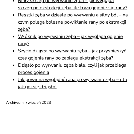
Biały skrzep po wyrwaniu zęba – jak wygląda
skrzep po ekstrakcji zęba, ile trwa gojenie się rany?
Resztki zęba w dziąśle po wyrwaniu a silny ból – na
czym polega bolesne powikłanie rany po ekstrakcji
zęba?
Włóknik po wyrwaniu zęba – jak wygląda gojenie
rany?
Szycie dziąsła po wyrwaniu zęba – jak przyspieszyć
czas gojenia rany po zabiegu ekstrakcji zęba?
Dziąsło po wyrwaniu zęba białe, czyli jak przebiega
proces gojenia
Jak powinna wyglądać rana po wyrwaniu zęba – oto
jak goi się dziąsło!
Archiwum:
kwiecień 2023