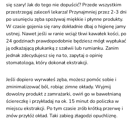
się szary! Jak do tego nie dopuścić? Przede wszystkim
przestrzegaj zaleceń lekarza! Przynajmniej przez 2-3 dni
po usunięciu zęba spożywaj miękkie i płynne produkty.
W czasie gojenia się rany dokładnie dbaj o higienę jamy
ustnej. Nawet jeśli w ranie wciąż tkwi kawałek kości, po
24 godzinach prawdopodobnie będziesz mógł wypłukać
ją odkażającą płukanką z szałwii lub rumianku. Zanim
jednak zdecydujesz się na to, zapytaj o opinię
stomatologa, który dokonał ekstrakcji.
Jeśli dopiero wyrwałeś zęba, możesz pomóc sobie i
zminimalizować ból, robiąc zimne okłady. Wyjmij
dowolny produkt z zamrażarki, owiń go w bawełnianą
ściereczkę i przykładaj na ok. 15 minut do policzka w
miejscu ekstrakcji. Po tym czasie zrób krótką przerwę i
znów przyłóż okład. Taki zabieg złagodzi opuchliznę.