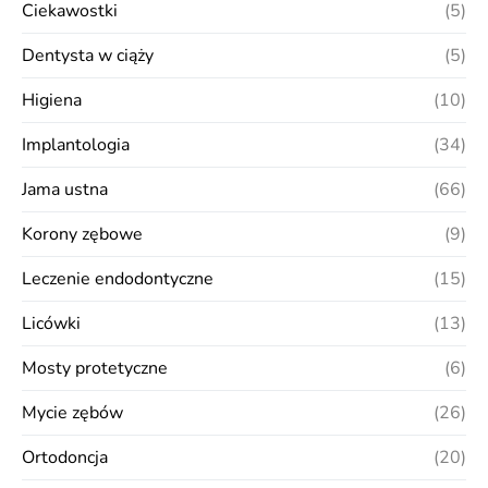
Ciekawostki
(5)
Dentysta w ciąży
(5)
Higiena
(10)
Implantologia
(34)
Jama ustna
(66)
Korony zębowe
(9)
Leczenie endodontyczne
(15)
Licówki
(13)
Mosty protetyczne
(6)
Mycie zębów
(26)
Ortodoncja
(20)