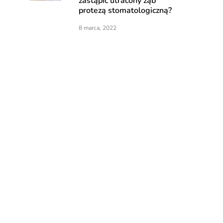
zastąpić utracony ząb
protezą stomatologiczną?
8 marca, 2022