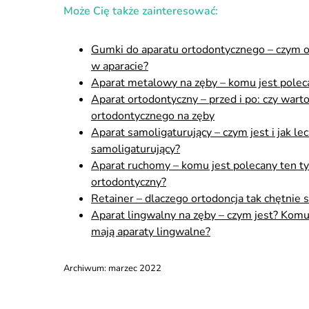
Może Cię także zainteresować:
Gumki do aparatu ortodontycznego – czym one 
w aparacie?
Aparat metalowy na zęby – komu jest poleca
Aparat ortodontyczny – przed i po: czy wart
ortodontycznego na zęby
Aparat samoligaturujący – czym jest i jak l
samoligaturujący?
Aparat ruchomy – komu jest polecany ten ty
ortodontyczny?
Retainer – dlaczego ortodoncja tak chętnie 
Aparat lingwalny na zęby – czym jest? Komu 
mają aparaty lingwalne?
Archiwum:
marzec 2022