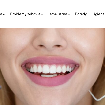
ia
Problemy zębowe
Jama ustna
Porady
Higiena