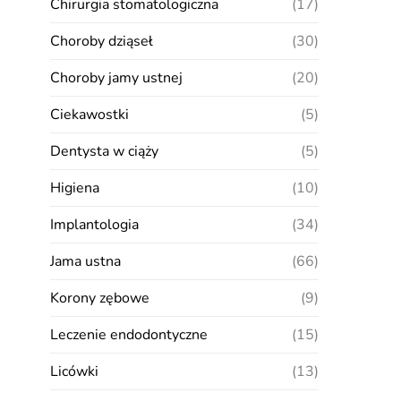
Chirurgia stomatologiczna
(17)
Choroby dziąseł
(30)
Choroby jamy ustnej
(20)
Ciekawostki
(5)
Dentysta w ciąży
(5)
Higiena
(10)
Implantologia
(34)
Jama ustna
(66)
Korony zębowe
(9)
Leczenie endodontyczne
(15)
Licówki
(13)