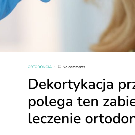
ORTODONCJA
No comments
Dekortykacja pr
polega ten zabi
leczenie ortodo