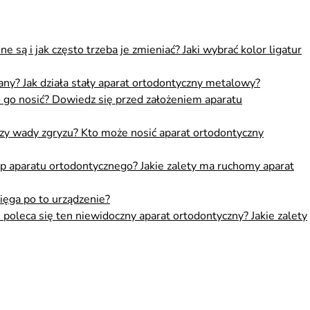
są i jak często trzeba je zmieniać? Jaki wybrać kolor ligatur
ny? Jak działa stały aparat ortodontyczny metalowy?
o go nosić? Dowiedz się przed założeniem aparatu
eczy wady zgryzu? Kto może nosić aparat ortodontyczny
p aparatu ortodontycznego? Jakie zalety ma ruchomy aparat
sięga po to urządzenie?
poleca się ten niewidoczny aparat ortodontyczny? Jakie zalety