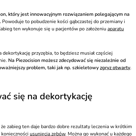
ision, który jest innowacyjnym rozwiązaniem polegającym na
.
Powoduje to pobudzenie kości gąbczastej do przemiany i
abieg ten wykonuje się u pacjentów po założeniu
aparatu
a dekortykację przyzębia, to będziesz musiał częściej
nie.
Na Piezocision możesz zdecydować się niezależnie od
poważniejszy problem, taki jak np. szkieletowy
zgryz otwarty
.
ć się na dekortykację
 że zabieg ten daje bardzo dobre rezultaty leczenia w krótkim
e konieczności
usunięcia zębów
. Można go wykonać u każdego