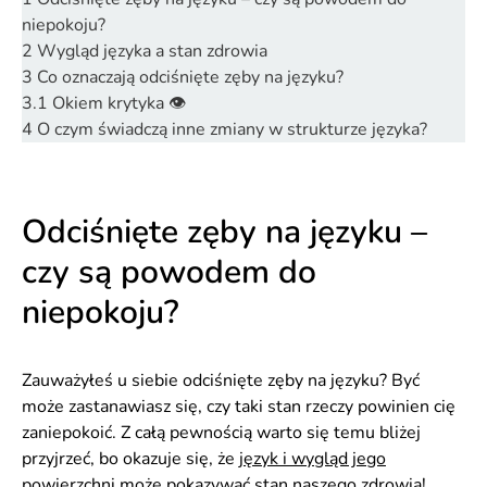
niepokoju?
2
Wygląd języka a stan zdrowia
3
Co oznaczają odciśnięte zęby na języku?
3.1
Okiem krytyka 👁️
4
O czym świadczą inne zmiany w strukturze języka?
Odciśnięte zęby na języku –
czy są powodem do
niepokoju?
Zauważyłeś u siebie odciśnięte zęby na języku? Być
może zastanawiasz się, czy taki stan rzeczy powinien cię
zaniepokoić. Z całą pewnością warto się temu bliżej
przyjrzeć, bo okazuje się, że
język i wygląd jego
powierzchni może pokazywać stan naszego zdrowia
!