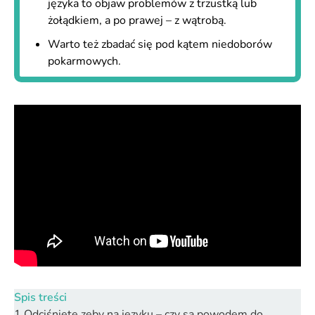
języka to objaw problemów z trzustką lub
żołądkiem, a po prawej – z wątrobą.
Warto też zbadać się pod kątem niedoborów
pokarmowych.
Spis treści
1
Odciśnięte zęby na języku – czy są powodem do