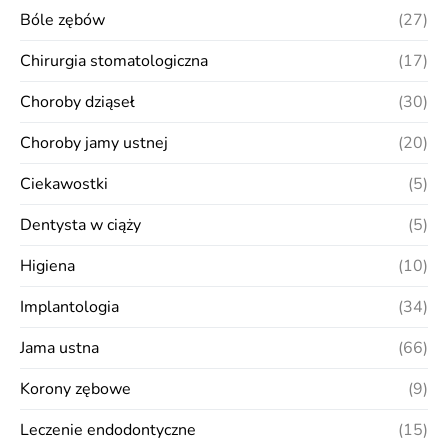
Bóle zębów
(27)
Chirurgia stomatologiczna
(17)
Choroby dziąseł
(30)
Choroby jamy ustnej
(20)
Ciekawostki
(5)
Dentysta w ciąży
(5)
Higiena
(10)
Implantologia
(34)
Jama ustna
(66)
Korony zębowe
(9)
Leczenie endodontyczne
(15)