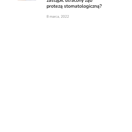
zastąpić utracony ząb
protezą stomatologiczną?
8 marca, 2022