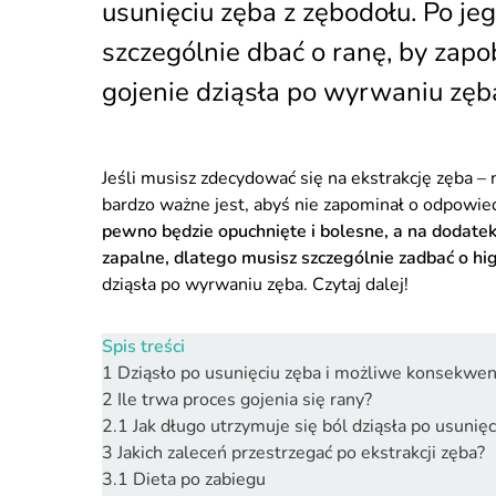
usunięciu zęba z zębodołu. Po j
szczególnie dbać o ranę, by zapob
gojenie dziąsła po wyrwaniu zę
Jeśli musisz zdecydować się na ekstrakcję zęba – 
bardzo ważne jest, abyś nie zapominał o odpowied
pewno będzie opuchnięte i bolesne, a na dodatek
zapalne, dlatego musisz szczególnie zadbać o hig
dziąsła po wyrwaniu zęba. Czytaj dalej!
Spis treści
1
Dziąsło po usunięciu zęba i możliwe konsekwen
2
Ile trwa proces gojenia się rany?
2.1
Jak długo utrzymuje się ból dziąsła po usunięc
3
Jakich zaleceń przestrzegać po ekstrakcji zęba?
3.1
Dieta po zabiegu