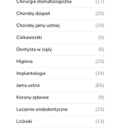
Chirurgia stomatologiczna
(17)
Choroby dziąseł
(30)
Choroby jamy ustnej
(20)
Ciekawostki
(5)
Dentysta w ciąży
(5)
Higiena
(10)
Implantologia
(34)
Jama ustna
(66)
Korony zębowe
(9)
Leczenie endodontyczne
(15)
Licówki
(13)