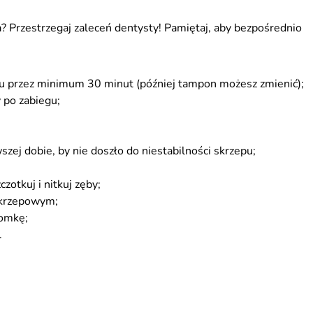
a? Przestrzegaj zaleceń dentysty! Pamiętaj, aby bezpośrednio
u przez minimum 30 minut (później tampon możesz zmienić);
y po zabiegu;
zej dobie, by nie doszło do niestabilności skrzepu;
zotkuj i nitkuj zęby;
zakrzepowym;
łomkę;
.