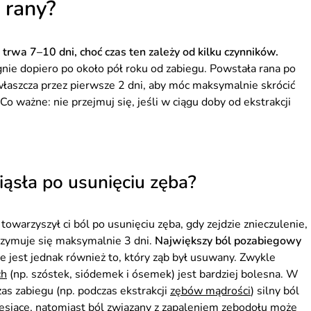
ę rany?
 trwa 7
–
10 dni, choć czas ten zależy od kilku czynników.
gnie dopiero po około pół roku od zabiegu. Powstała rana po
właszcza przez pierwsze 2 dni, aby móc maksymalnie skrócić
 Co ważne: nie przejmuj się, jeśli w ciągu doby od ekstrakcji
iąsła po usunięciu zęba?
 towarzyszył ci ból po usunięciu zęba, gdy zejdzie znieczulenie,
rzymuje się maksymalnie 3 dni.
Największy ból pozabiegowy
jest jednak również to, który ząb był usuwany. Zwykle
ch
(np. szóstek, siódemek i ósemek) jest bardziej bolesna. W
as zabiegu (np. podczas ekstrakcji
zębów mądrości
) silny ból
siące, natomiast ból związany z zapaleniem zębodołu może