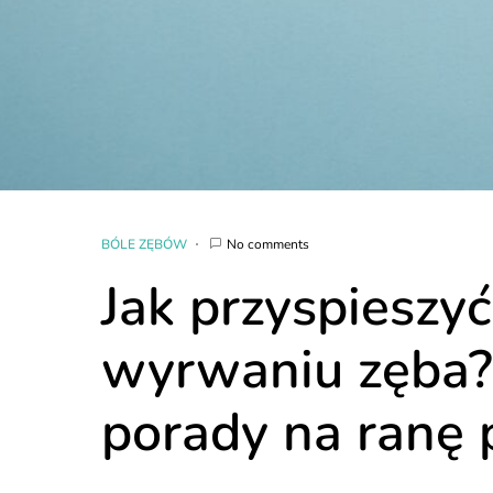
BÓLE ZĘBÓW
No comments
Jak przyspieszyć
wyrwaniu zęba? 
porady na ranę p