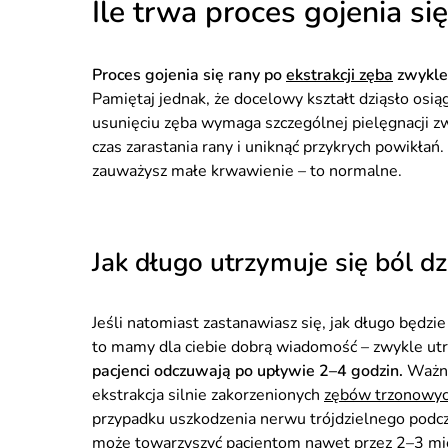
Ile trwa proces gojenia si
Proces gojenia się rany po
ekstrakcji zęba
zwykle
Pamiętaj jednak, że docelowy kształt dziąsło osią
usunięciu zęba wymaga szczególnej pielęgnacji z
czas zarastania rany i uniknąć przykrych powikłań.
zauważysz małe krwawienie – to normalne.
Jak długo utrzymuje się ból dz
Jeśli natomiast zastanawiasz się, jak długo będzie
to mamy dla ciebie dobrą wiadomość – zwykle ut
pacjenci odczuwają po upływie 2
–
4 godzin.
Ważne 
ekstrakcja silnie zakorzenionych
zębów trzonowy
przypadku uszkodzenia nerwu trójdzielnego podcz
może towarzyszyć pacjentom nawet przez 2–3 mie