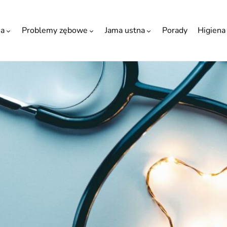
ia
Problemy zębowe
Jama ustna
Porady
Higiena