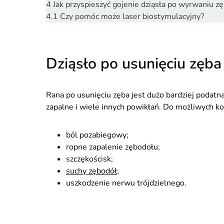
4
Jak przyspieszyć gojenie dziąsła po wyrwaniu z
4.1
Czy pomóc może laser biostymulacyjny?
Dziąsło po usunięciu zęb
Rana po usunięciu zęba jest dużo bardziej podatn
zapalne i wiele innych powikłań. Do możliwych k
ból pozabiegowy;
ropne zapalenie zębodołu;
szczękościsk;
suchy zębodół
;
uszkodzenie nerwu trójdzielnego.