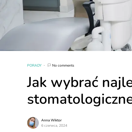
PORADY
No comments
Jak wybrać najl
stomatologiczn
Anna Wiktor
6 czerwca, 2024