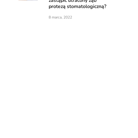
zastąpić utracony ząb
protezą stomatologiczną?
8 marca, 2022