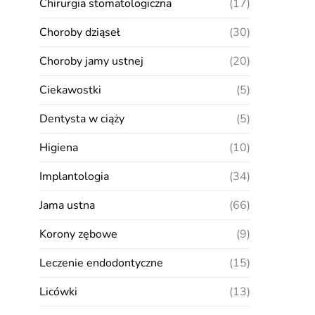
Chirurgia stomatologiczna
(17)
Choroby dziąseł
(30)
Choroby jamy ustnej
(20)
Ciekawostki
(5)
Dentysta w ciąży
(5)
Higiena
(10)
Implantologia
(34)
Jama ustna
(66)
Korony zębowe
(9)
Leczenie endodontyczne
(15)
Licówki
(13)